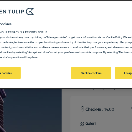
cookies
YOUR PRIVACY IS A PRIORITY FOR US
your choices at any time by clicking on "Manage cookies" or get more information via our Cookie Policy. We an
lar technologies to ensure the proper functioning and security of the site, improve your experience, offer you 
 content, produce statistics and audience measurements to evaluate their performance, and share content on
all cookies by selecting "Accept and close" or set your preferences by cookie purpose. By selecting "Decline coo
e site's operation will be placed.
İstanbul'daki 5
 cookies
Decline cookies
Accep
Golden Tulip Istanbul Bayrampaşa otelinde,
donatılmış toplantı odalarından, iyi t
konaklamanız için her şeyi düşündük!
Check-in
: 14:00
Galeri