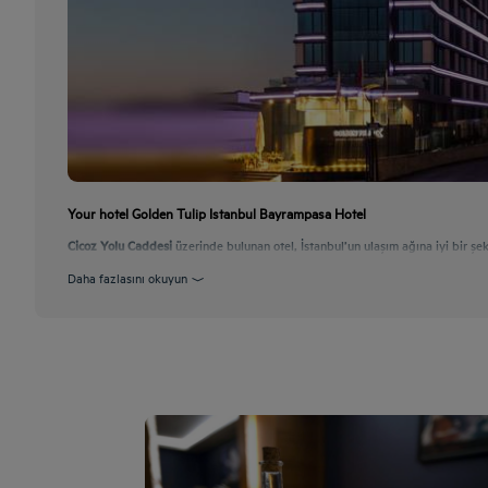
Your hotel Golden Tulip Istanbul Bayrampasa Hotel
Cicoz Yolu Caddesi
üzerinde bulunan otel, İstanbul’un ulaşım ağına iyi bir şe
Daha fazlasını okuyun
Spa & Wellness