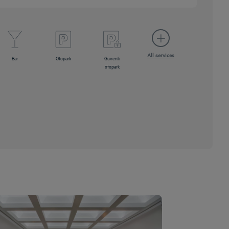
All services
Bar
Otopark
Güvenli
otopark
Yüzme havuzu