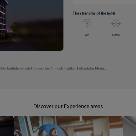
The strengths of the hotel
Wifi
Klimalı
kilde bağlıdır ve şehri kolayca keşfetmenizi sağlar.
Sağmalcılar Metro...
Discover our Experience areas
Fitness Center