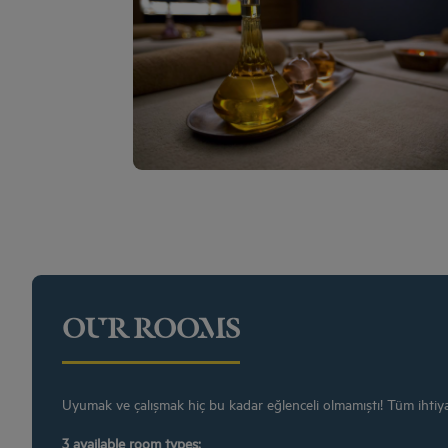
More info
OUR ROOMS
Uyumak ve çalışmak hiç bu kadar eğlenceli olmamıştı! Tüm ihtiyaçl
3 available room types: