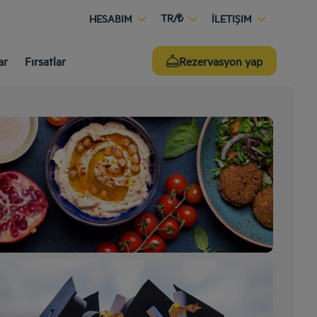
TR/₺
HESABIM
İLETIŞIM
ar
Fırsatlar
Rezervasyon yap