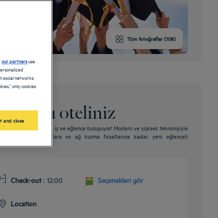
Tüm fotoğraflar (108)
d
our partners
use
personalized
 social networks.
kies," only cookies
 yıldızlı oteliniz
t and close
 5 yıldızlı bir otelde, iş ve eğlence buluşuyor! Modern ve yüksek teknolojiyle
asarlanmış ortak alanlara ve ağ kurma fırsatlarına kadar, yeni eğlenceli
Check-out
: 12:00
Seçenekleri gör
Location