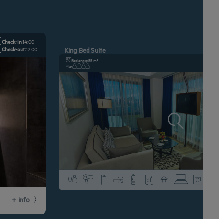
Check-in:
14:00
Check-out:
12:00
King Bed Suite
Başlangıç 55 m²
Max
+ info