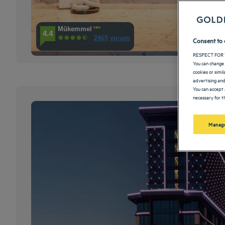
Mükemmel
4.4
2465 yorum
Consent to 
RESPECT FOR 
You can change 
cookies or simi
advertising and
You can accept 
necessary for th
Manage