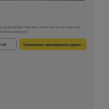
nızı güçlendirmek veya kilo vermek için; en son teknoloji
nterımıza bekliyoruz
0 00
Deneyiminizin rezervasyonunu yaptırın