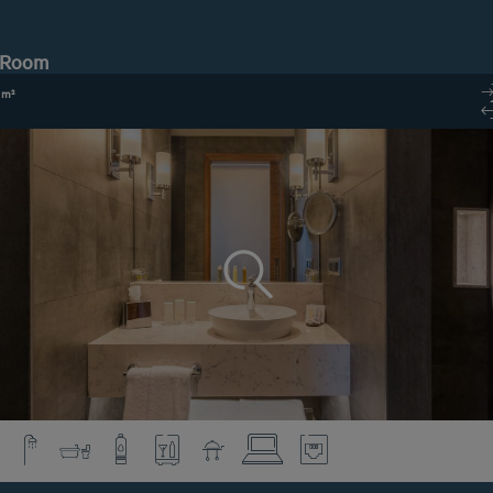
e Room
 m²